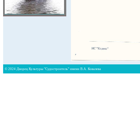
© 2024 Дворец Культуры "Судостроитель" имени В.А. Ковалева