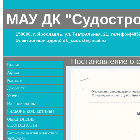
МАУ ДК "Судостр
150006, г. Ярославль, ул. Театральная, 21, телефон(485
Электронный адрес: dk_sudostr@mail.ru
Постановление о с
Главная
Афиша
Контакты
Документы
Услуги
Наши коллективы
! НАБОР В КОЛЛЕКТИВЫ !
ОБЕСПЕЧЕНИЕ
БЕЗОПАСНОСТИ
Расписание занятий коллективов
2025-2026г