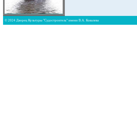
© 2024 Дворец Культуры "Судостроитель" имени В.А. Ковалева