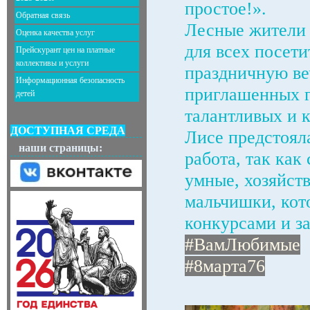
простое!».
Обратная связь
Лесные жители 
Оценка качества услуг
для всех посет
Прейскурант цен на платные
коллективы и услуги
праздничную ве
Информационная безопасность
приглашенных г
детей
талантливых и 
ДОСТУПНАЯ СРЕДА
Лисе предстоял
наши страницы:
работа, так как
умные, хозяйст
мальчишки, кот
конкурсами и з
#ВамЛюбимые
#8марта76