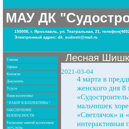
МАУ ДК "Судостр
150006, г. Ярославль, ул. Театральная, 21, телефон(485
Электронный адрес: dk_sudostr@mail.ru
Лесная Шиш
Главная
Афиша
2021-03-04
Контакты
4 марта в пред
Документы
женского дня 8
Услуги
«Судостроитель
Наши коллективы
! НАБОР В КОЛЛЕКТИВЫ !
мальчишек хоре
ОБЕСПЕЧЕНИЕ
«Светлячок» и 
БЕЗОПАСНОСТИ
интерактивная 
Расписание занятий коллективов
2025-2026г