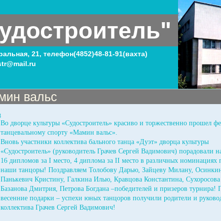
удостроитель"
тральная, 21, телефон(4852)48-81-91(вахта)
tr@mail.ru
мин вальс
8
Во дворце культуры «Судостроитель» красиво и торжественно прошел фе
танцевальному спорту «Мамин вальс».
Вновь участники коллектива бального танца «Дуэт» дворца культуры
«Судостроитель» (руководитель Грачев Сергей Вадимович) порадовали н
16 дипломов за I место, 4 диплома за II место в различных номинациях
наши танцоры! Поздравляем Толобову Дарью, Зайцеву Милану, Осинкин
Панькевич Кристину, Галкина Илью, Кравцова Константина, Сухоросова 
Базанова Дмитрия, Петрова Богдана –победителей и призеров турнира! 
весенние подарки – успехи юных танцоров получили родители и руково
коллектива Грачев Сергей Вадимович!