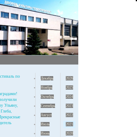
стиваль по
Декабрь
2026
Ноябрь
2025
аградами!
Октябрь
2024
 получили
у Ульяну,
Сентябрь
2023
Глеба,
Август
2022
Прекрасные
дитель
Июль
2021
Июнь
2020