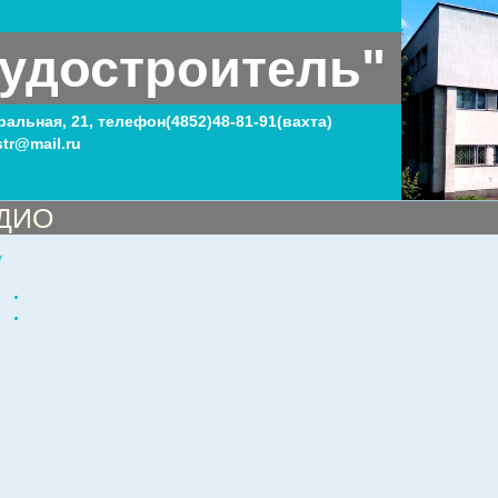
удостроитель"
тральная, 21, телефон(4852)48-81-91(вахта)
tr@mail.ru
ДИО
7