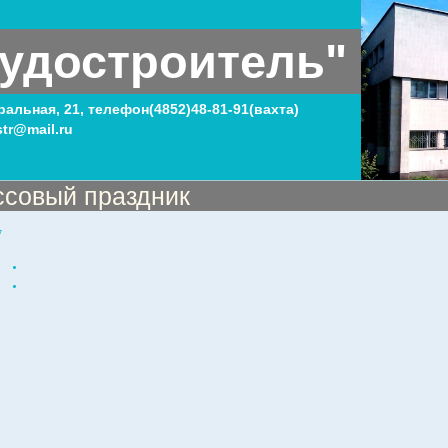
удостроитель"
тральная, 21, телефон(4852)48-81-91(вахта)
tr@mail.ru
ссовый праздник
7