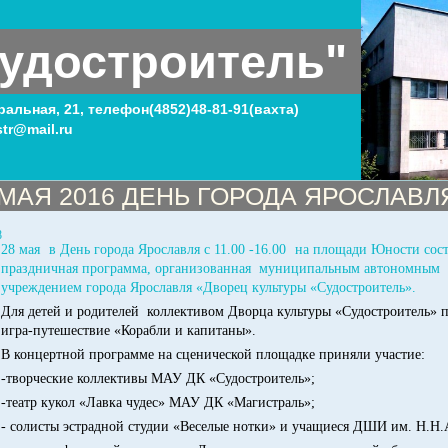
удостроитель"
тральная, 21, телефон(4852)48-81-91(вахта)
tr@mail.ru
 МАЯ 2016 ДЕНЬ ГОРОДА ЯРОСЛАВЛ
8
28 мая
в День города Ярославля с 11.00 -16.00
на площади Юности сост
праздничная программа, организованная муниципальным автономным
учреждением города Ярославля «Дворец культуры «Судостроитель».
Для детей и родителей коллективом Дворца культуры «Судостроитель» 
игра-путешествие «Корабли и капитаны».
В концертной программе на сценической площадке приняли участие:
-творческие коллективы МАУ ДК «Судостроитель»;
-театр кукол «Лавка чудес» МАУ ДК «Магистраль»;
- солисты эстрадной студии «Веселые нотки» и учащиеся ДШИ им. Н.Н.