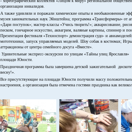
- хореографический коллектив «Лицом к миру» региональной обществе
организации инвалидов.
А также удивляли и поражали химические опыты и необыкновенные эфф
музея занимательных наук Эйнштейна; программа
«
Трансформеры»
от а
«Дари поступок»; мастер-классы «Учись творить!»; акварисование, рисо
песком, гончарное искусство, аквагрим, валяные картины, спиннер и пои
Презентация фестиваля «Техноспорт» демонстрация судо- и авиамоделе
мототехники, запуск управляемых моделей. Шоу собак в костюмах; Игры
аттракционы от центра семейного досуга «Вместе».
Удивительные экспресс-экскурсии по улицам «Тайны улиц Ярославля»
площади Юности.
Праздничная программа была завершена детской зажигательной дискот
весну!».
Все присутствующие на площади Юности получили массу положительн
настроения, а организация была отмечена гостями праздника как велико