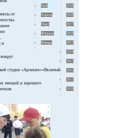
нной
Май
2019
екты от
Апрель
2018
гентства
Март
2017
вание
нг.
Февраль
2016
й,
Январь
2015
 и
2014
вокруг
2013
екой студии «Арлекин»
«Включай
2012
2011
ых эмоций и хорошего
лепная.
2010