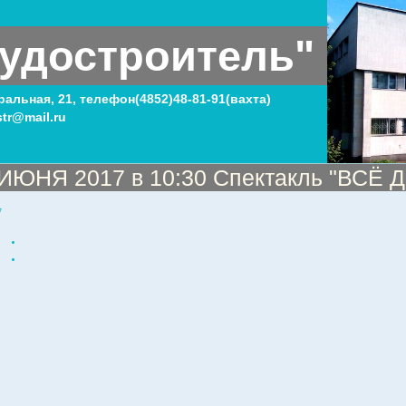
удостроитель"
тральная, 21, телефон(4852)48-81-91(вахта)
tr@mail.ru
 ИЮНЯ 2017 в 10:30 Спектакль "ВСЁ
7