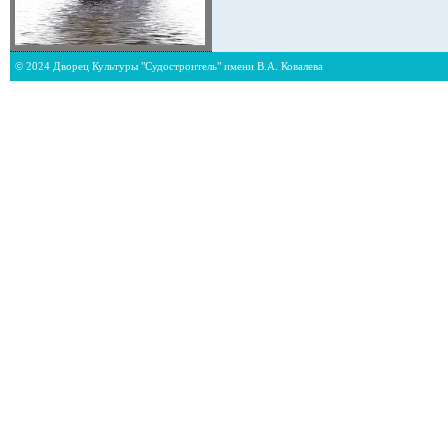
© 2024 Дворец Культуры "Судостроитель" имени В.А. Ковалева