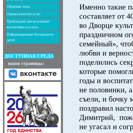
Именно такие 
Обратная связь
Оценка качества услуг
составляет от 4
Прейскурант цен на платные
во Дворце куль
коллективы и услуги
праздничном ог
Информационная безопасность
детей
семейный», что
любви и вернос
ДОСТУПНАЯ СРЕДА
поделились сек
наши страницы:
которые помогл
годы и воспита
не половинки, а
съели, и бочку 
поздравил наст
Димитрий,
пож
не угасал и сог