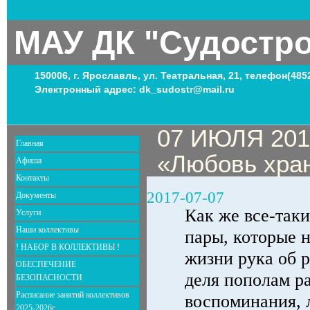
МАУ ДК "Судостр
150006, г. Ярославль, ул. Театральная, 21, телефон(485
Электронный адрес: dk_sudostr@mail.ru
07 ИЮЛЯ 2017
Главная
«Любовь хра
Афиша
Контакты
2017-07-07
Документы
Как же все-так
Услуги
Наши коллективы
пары, которые н
! НАБОР В КОЛЛЕКТИВЫ !
жизни рука об р
ОБЕСПЕЧЕНИЕ
деля пополам ра
БЕЗОПАСНОСТИ
Расписание занятий коллективов
воспоминания, 
2025-2026г