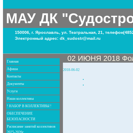
МАУ ДК "Судостр
150006, г. Ярославль, ул. Театральная, 21, телефон(485
Электронный адрес: dk_sudostr@mail.ru
02 ИЮНЯ 2018 Фол
Главная
Афиша
2018-06-02
Контакты
Документы
Услуги
Наши коллективы
! НАБОР В КОЛЛЕКТИВЫ !
ОБЕСПЕЧЕНИЕ
БЕЗОПАСНОСТИ
Расписание занятий коллективов
2025-2026г