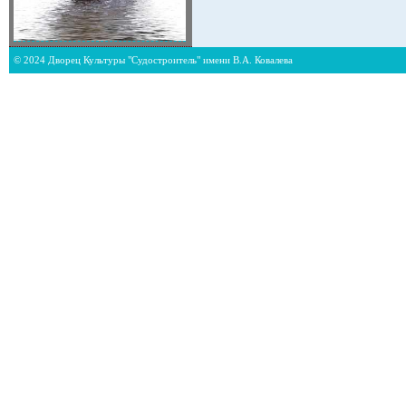
© 2024 Дворец Культуры "Судостроитель" имени В.А. Ковалева