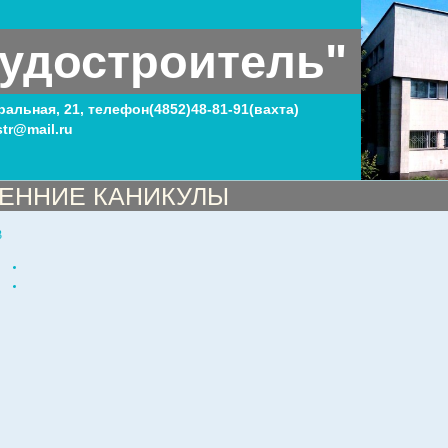
удостроитель"
тральная, 21, телефон(4852)48-81-91(вахта)
tr@mail.ru
ЕННИЕ КАНИКУЛЫ
3