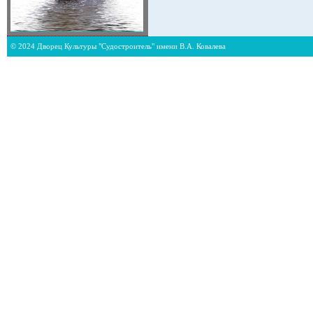
© 2024 Дворец Культуры "Судостроитель" имени В.А. Ковалева