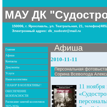
МАУ ДК "Судостр
150006, г. Ярославль, ул. Театральная, 21, телефон(485
Электронный адрес: dk_sudostr@mail.ru
Афиша
Главная
Афиша
2010-11-11
Контакты
Документы
Персональная фотовыста
Услуги
Сорина Всеволода Алекс
Наши коллективы
11 ноября
! НАБОР В КОЛЛЕКТИВЫ !
ОБЕСПЕЧЕНИЕ
«Судостро
БЕЗОПАСНОСТИ
персональ
Расписание занятий коллективов
2025-2026г