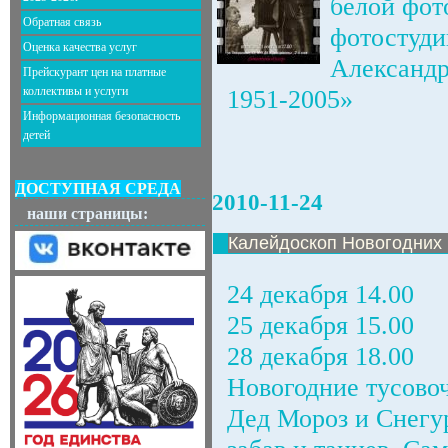
белой фот
Обратная связь
фотостуд
Оценка качества услуг
Александ
Прейскурант цен на платные
коллективы и услуги
1951-2005»
Информационная безопасность
детей
ДОСТУПНАЯ СРЕДА
2010-11-24
наши страницы:
Калейдоскоп Новогодних
24 декабря 14.00
25 декабря 15.00
28 декабря 18.00
Новогодние тусово
Дед Мороз и Снегу