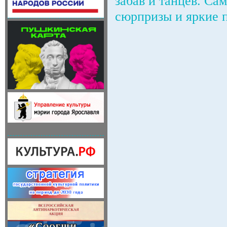
забав и танцев. С
сюрпризы и яркие 