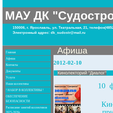
МАУ ДК "Судостр
150006, г. Ярославль, ул. Театральная, 21, телефон(485
Электронный адрес: dk_sudostr@mail.ru
Афиша
Главная
Афиша
2012-02-10
Контакты
Документы
Кинолекторий "Диалог"
Услуги
10
Наши коллективы
! НАБОР В КОЛЛЕКТИВЫ !
ОБЕСПЕЧЕНИЕ
БЕЗОПАСНОСТИ
Кин
Расписание занятий коллективов
при
2025-2026г