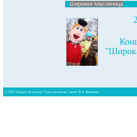
Широкая Масленица
Конц
"Широка
© 2024 Дворец Культуры "Судостроитель" имени В.А. Ковалева