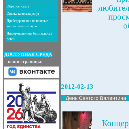
любител
Обратная связь
Оценка качества услуг
прос
Прейскурант цен на платные
о
коллективы и услуги
Информационная безопасность
детей
ДОСТУПНАЯ СРЕДА
наши страницы:
2012-02-13
День Святого Валентина
Концер