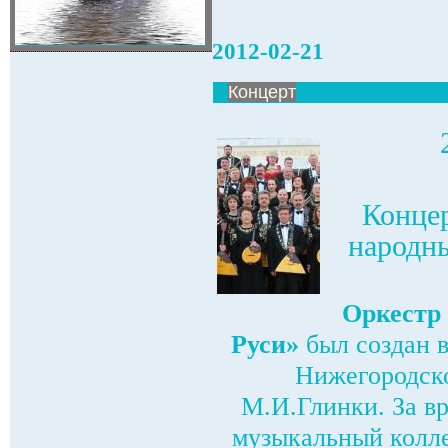
2012-02-21
Концерт
Концер
народн
Оркестр
Руси»
был создан 
Нижегородско
М.И.Глинки. За в
музыкальный колле