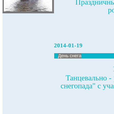
Праздничны
р
2014-01-19
День снега
Танцевально -
снегопада" с уч