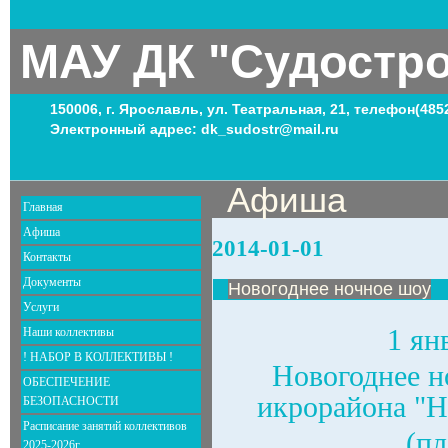
МАУ ДК "Судостр
150006, г. Ярославль, ул. Театральная, 21, телефон(485
Электронный адрес: dk_sudostr@mail.ru
Афиша
Главная
Афиша
2014-01-01
Контакты
Документы
Новогоднее ночное шоу
Услуги
1 ян
Наши коллективы
! НАБОР В КОЛЛЕКТИВЫ !
Новогоднее н
ОБЕСПЕЧЕНИЕ
икрорайона "Н
БЕЗОПАСНОСТИ
Расписание занятий коллективов
(п
2025-2026г