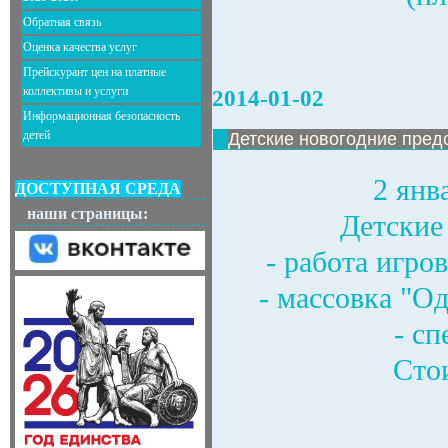
Обратная связь
Оценка качества услуг
Прейскурант цен на платные
коллективы и услуги
2014-01-02
Информационная безопасность
детей
Детские новогодние пред
2 янв
ДОСТУПНАЯ СРЕДА
наши страницы:
Детские
- работа игро
- массовка "О
- сп
Стои