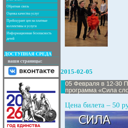
Обратная связь
Оценка качества услуг
Прейскурант цен на платные
коллективы и услуги
Информационная безопасность
детей
ДОСТУПНАЯ СРЕДА
наши страницы:
2015-02-05
05 Февраля в 12-30 
программа «Сила сло
Цена билета – 50 р