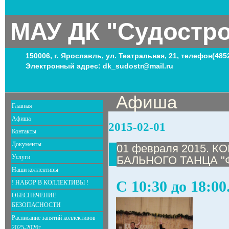
МАУ ДК "Судостр
150006, г. Ярославль, ул. Театральная, 21, телефон(485
Электронный адрес: dk_sudostr@mail.ru
Афиша
Главная
Афиша
2015-02-01
Контакты
Документы
01 февраля 2015. 
Услуги
БАЛЬНОГО ТАНЦА "
Наши коллективы
С 10:30 до 18:00
! НАБОР В КОЛЛЕКТИВЫ !
ОБЕСПЕЧЕНИЕ
БЕЗОПАСНОСТИ
Расписание занятий коллективов
2025-2026г