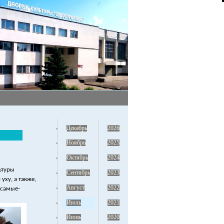
Декабрь
2026
Ноябрь
2025
Октябрь
2024
ьтуры
Сентябрь
2023
ху, а также,
Август
2022
 самые-
Июль
2021
Июнь
2020