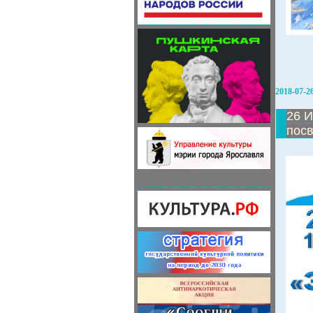
2018-07-2
26 И
пос