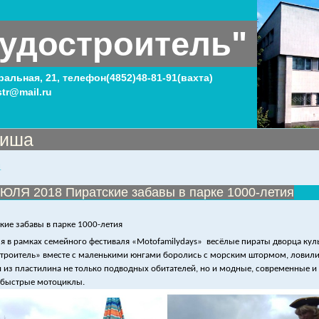
удостроитель"
тральная, 21, телефон(4852)48-81-91(вахта)
tr@mail.ru
иша
1
ЮЛЯ 2018 Пиратские забавы в парке 1000-летия
кие забавы в парке 1000-летия
я в рамках семейного фестиваля «
Moto
family
days
»
весёлые пираты дворца кул
троитель» вместе с маленькими юнгами боролись с морским штормом, ловили у
 из пластилина не только подводных обитателей, но и модные, современные и
 быстрые мотоциклы.