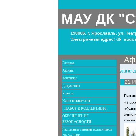
МАУ ДК "С
150006, г. Ярославль, ул. Теа
Электронный адрес: dk_sudos
Аф
Главная
Афиша
2018-07-2
Контакты
21 И
Документы
Услуги
Пиратс
Наши коллективы
21 июл
! НАБОР В КОЛЛЕКТИВЫ !
«Судос
лепили
ОБЕСПЕЧЕНИЕ
самые
БЕЗОПАСНОСТИ
Расписание занятий коллективов
2025-2026г