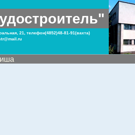
удостроитель"
тральная, 21, телефон(4852)48-81-91(вахта)
tr@mail.ru
иша