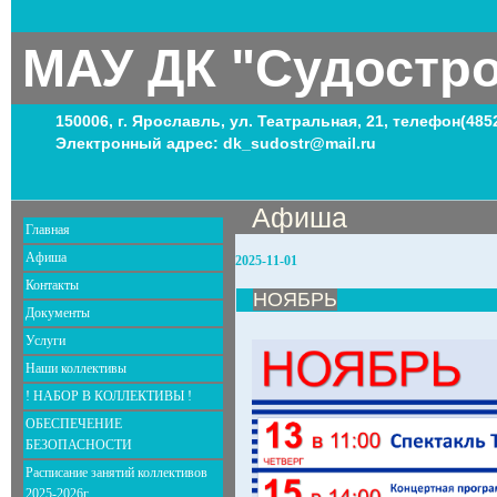
МАУ ДК "Судостр
150006, г. Ярославль, ул. Театральная, 21, телефон(485
Электронный адрес: dk_sudostr@mail.ru
Афиша
Главная
Афиша
2025-11-01
Контакты
НОЯБРЬ
Документы
Услуги
Наши коллективы
! НАБОР В КОЛЛЕКТИВЫ !
ОБЕСПЕЧЕНИЕ
БЕЗОПАСНОСТИ
Расписание занятий коллективов
2025-2026г