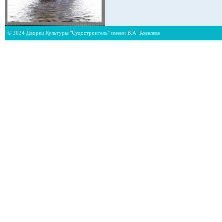
© 2024 Дворец Культуры "Судостроитель" имени В.А. Ковалева