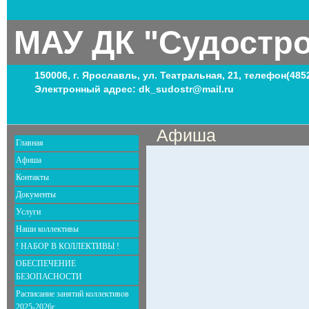
МАУ ДК "Судостр
150006, г. Ярославль, ул. Театральная, 21, телефон(485
Электронный адрес: dk_sudostr@mail.ru
Афиша
Главная
Афиша
Контакты
Документы
Услуги
Наши коллективы
! НАБОР В КОЛЛЕКТИВЫ !
ОБЕСПЕЧЕНИЕ
БЕЗОПАСНОСТИ
Расписание занятий коллективов
2025-2026г